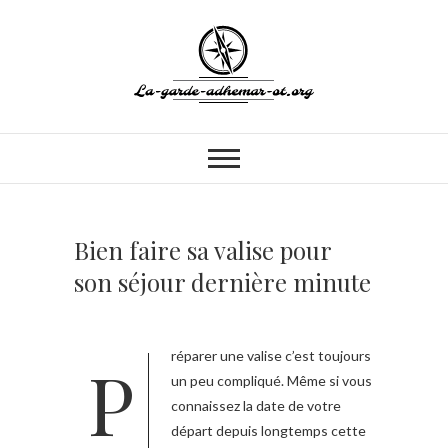
Skip
to
content
La-garde-
MON BLOG VOYAGE
adhemar-ot.org
Bien faire sa valise pour
son séjour dernière minute
Préparer une valise c’est toujours
un peu compliqué. Même si vous
connaissez la date de votre
départ depuis longtemps cette