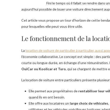
Fini le temps où il fallait se rendre dans u
aujourd’hui possible de louer une voiture directement aupr
Cet article vous propose un tour d’horizon de cette tend
pour lesquelles elle peut vous être utile.
Le fonctionnement de la locatio
La
location de voiture de particulier à particulier, aussi ap
l’économie collaborative. Le concept est simple : des parti
courte ou longue durée, en échange d’une rémunération. Po
OuiCar ou Koolicar et Turo
, qui se chargent de mettre en
La location de voiture entre particuliers présente plusieu
Elle permet aux propriétaires de
rentabiliser leur vé
quand ils en ont besoin.
Elle offre aux locataires un
large choix de véhicules
,
utilitaires et les véhicules spécifiques (voitures ada