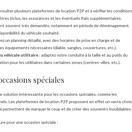
onsulter plusieurs plateformes de location P2P et à vérifier les condition
tres inclus, les assurances et les éventuels frais supplémentaires.
s sont souvent très demandés, notamment en période de déménagement.
sponibilité du véhicule souhaité.
ez un planning détaillé, avec des horaires de prise en charge et de
les équipements nécessaires (diable, sangles, couvertures, etc.).
 véhicule utilitaire
: adaptez votre conduite à la taille et au poids du
ation pour les utilitaires dans certaines zones (centres-villes, etc.).
 occasions spéciales
une solution intéressante pour les occasions spéciales, comme les
nels. Les plateformes de location P2P proposent en effet un vaste choix
ui permettent de marquer le coup et de créer des souvenirs inoubliables.
ture pour une occasion spéciale :