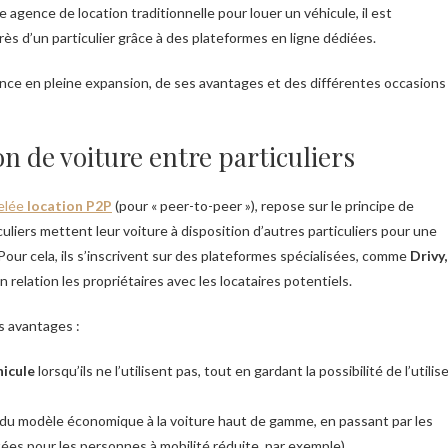
ne agence de location traditionnelle pour louer un véhicule, il est
ès d’un particulier grâce à des plateformes en ligne dédiées.
ance en pleine expansion, de ses avantages et des différentes occasions
n de voiture entre particuliers
pelée
location P2P
(pour « peer-to-peer »), repose sur le principe de
culiers mettent leur voiture à disposition d’autres particuliers pour une
ur cela, ils s’inscrivent sur des plateformes spécialisées, comme
Drivy,
 relation les propriétaires avec les locataires potentiels.
rs avantages :
hicule
lorsqu’ils ne l’utilisent pas, tout en gardant la possibilité de l’utilis
 du modèle économique à la voiture haut de gamme, en passant par les
ptées pour les personnes à mobilité réduite, par exemple).