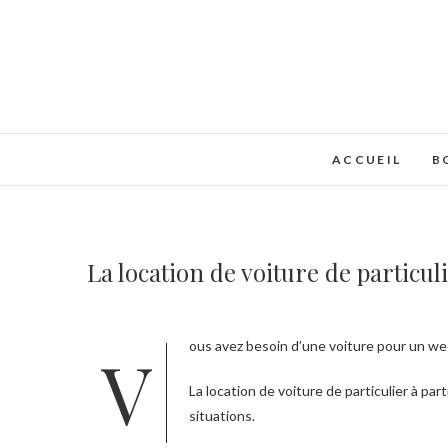
Skip
to
content
ACCUEIL
B
La location de voiture de particuli
Vous avez besoin d’une voiture pour un w
La location de voiture de particulier à pa
situations.