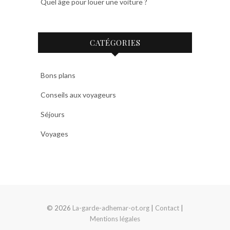
Quel âge pour louer une voiture ?
CATÉGORIES
Bons plans
Conseils aux voyageurs
Séjours
Voyages
© 2026
La-garde-adhemar-ot.org
|
Contact
|
Mentions légales