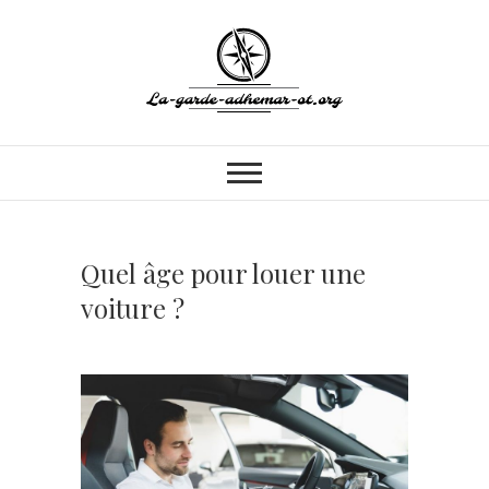
Skip
to
content
La-garde-
MON BLOG VOYAGE
adhemar-ot.org
Quel âge pour louer une
voiture ?